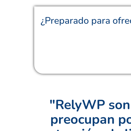
¿Preparado para ofrec
"RelyWP son f
preocupan por