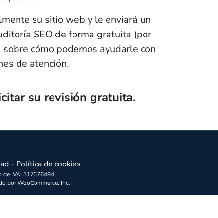
mente su sitio web y le enviará un
uditoría SEO de forma gratuita (por
les sobre cómo podemos ayudarle con
nes de atención.
citar su revisión gratuita.
dad
-
Política de cookies
ro de IVA: 317376494
ado por WooCommerce, Inc.