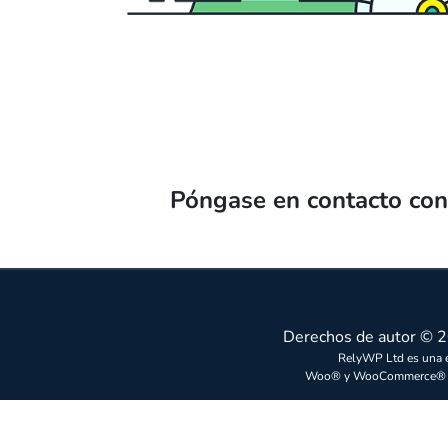
Póngase en contacto co
Derechos de autor © 
RelyWP Ltd es una e
Woo® y WooCommerce® son 