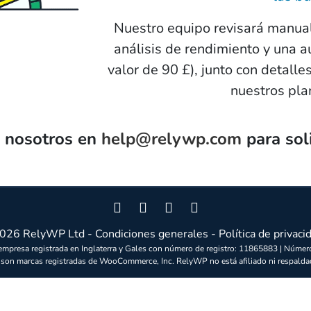
Nuestro equipo revisará manual
análisis de rendimiento y una a
valor de 90 £), junto con detal
nuestros pla
n nosotros en
help@relywp.com
para soli
2026
RelyWP Ltd
-
Condiciones generales
-
Política de privaci
mpresa registrada en Inglaterra y Gales con número de registro: 11865883 | Núme
marcas registradas de WooCommerce, Inc. RelyWP no está afiliado ni respald