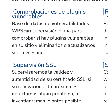
Comprobaciones de plugins
R
vulnerables
u
Base de datos de vulnerabilidades
P
WPScan
supervisión diaria para
de
comprobar si hay plugins vulnerables
in
en su sitio y eliminarlos o actualizarlos
in
si es necesario.
cu
Supervisión SSL
S
Supervisaremos la validez y
C
autenticidad de su certificado SSL, si
we
su renovación está próxima. Si
pá
detectamos algún problema, lo
po
investigaremos lo antes posible.
re