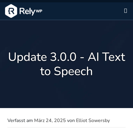
Zu
Update 3.0.0 - AI Text
to Speech
Verfasst am
März 24, 2025
von
Elliot Sowersby