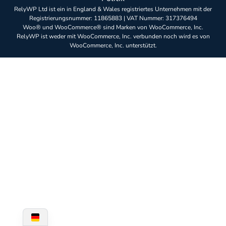
RelyWP Ltd ist ein in England & Wales registriertes Unternehmen mit der
Registrierungsnummer: 11865883 | VAT Nummer: 317376494
Woo® und WooCommerce® sind Marken von WooCommerce, Inc.
RelyWP ist weder mit WooCommerce, Inc. verbunden noch wird es von
WooCommerce, Inc. unterstützt.