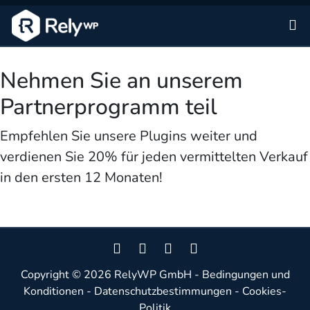
Zu
Nehmen Sie an unserem
Partnerprogramm teil
Empfehlen Sie unsere Plugins weiter und
verdienen Sie 20% für jeden vermittelten Verkauf
in den ersten 12 Monaten!
Copyright © 2026
RelyWP GmbH
-
Bedingungen und
Konditionen
-
Datenschutzbestimmungen
-
Cookies-
Politik